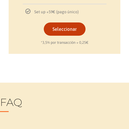
Set up +59€ (pago único)
Set up GRATIS
Set-up GRATIS
Seleccionar
Seleccionar
Seleccionar
*3,5% por transacción + 0,25€
*3,5% por transacción + 0,25€
*3,5% por transacción + 0,25€
FAQ