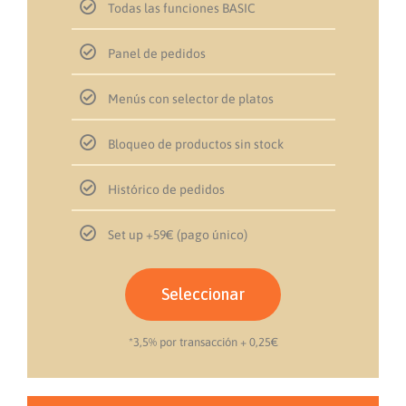
Todas las funciones BASIC
Todas las funciones BASIC
Todas las funciones BASIC
Panel de pedidos
Panel de pedidos
Panel de pedidos
Menús con selector de platos
Menús con selector de platos
Menús con selector de platos
Bloqueo de productos sin stock
Bloqueo de productos sin stock
Bloqueo de productos sin stock
Histórico de pedidos
Histórico de pedidos
Histórico de pedidos
Set up +59€ (pago único)
Set up GRATIS
Set-up GRATIS
Seleccionar
Seleccionar
Seleccionar
*3,5% por transacción + 0,25€
*3,5% por transacción + 0,25€
*3,5% por transacción + 0,25€