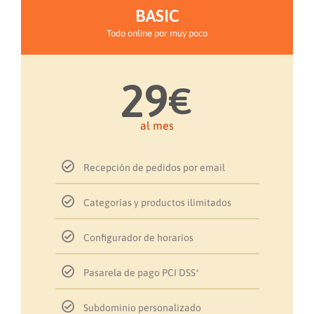
SET-UP GRATIS
SET-UP GRATIS
BASIC
BASIC
BASIC
Todo online por muy poco
Todo online por muy poco
Todo online por muy poco
29
29
25
€
€
€
€29
al mes
al mes
al mes
Recepción de pedidos por email
Recepción de pedidos por email
Recepción de pedidos por email
Categorías y productos ilimitados
Categorías y productos ilimitados
Categorías y productos ilimitados
Configurador de horarios
Configurador de horarios
Configurador de horarios
Pasarela de pago PCI DSS*
Pasarela de pago PCI DSS*
Pasarela de pago PCI DSS*
Subdominio personalizado
Subdominio personalizado
Subdominio personalizado